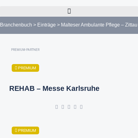
Branchenbuch
>
Einträge
>
Malteser Ambulante Pflege – Zittau
PREMIUM-PARTNER
PREMIUM
REHAB – Messe Karlsruhe
PREMIUM