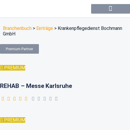
Forum / Community
Branchenbuch
>
Einträge
>
Krankenpflegedienst Bochmann
GmbH
Premium-Partner
PREMIUM
REHAB – Messe Karlsruhe
PREMIUM