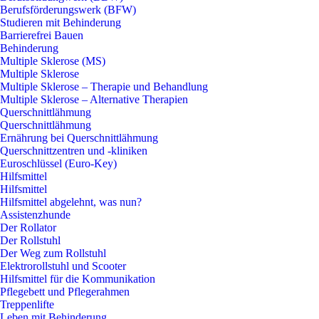
Berufsförderungswerk (BFW)
Studieren mit Behinderung
Barrierefrei Bauen
Behinderung
Multiple Sklerose (MS)
Multiple Sklerose
Multiple Sklerose – Therapie und Behandlung
Multiple Sklerose – Alternative Therapien
Querschnittlähmung
Querschnittlähmung
Ernährung bei Querschnittlähmung
Querschnittzentren und -kliniken
Euroschlüssel (Euro-Key)
Hilfsmittel
Hilfsmittel
Hilfsmittel abgelehnt, was nun?
Assistenzhunde
Der Rollator
Der Rollstuhl
Der Weg zum Rollstuhl
Elektrorollstuhl und Scooter
Hilfsmittel für die Kommunikation
Pflegebett und Pflegerahmen
Treppenlifte
Leben mit Behinderung