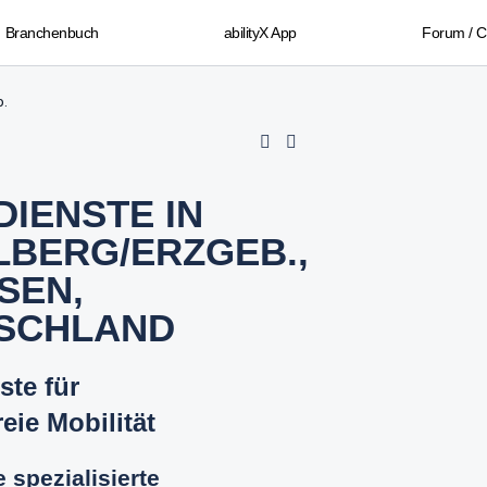
Branchenbuch
abilityX App
Forum / 
b.
DIENSTE IN
LBERG/ERZGEB.,
SEN,
SCHLAND
ste für
reie Mobilität
 spezialisierte