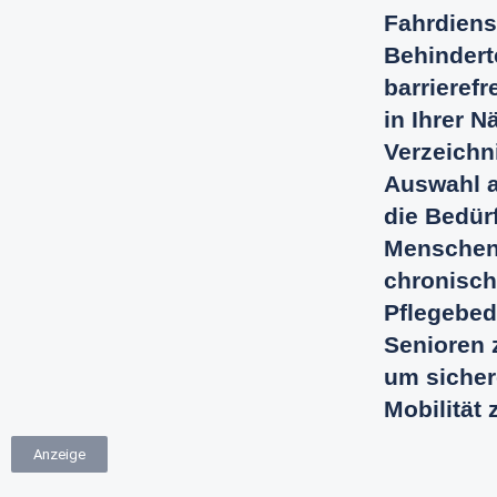
Fahrdiens
Behindert
barrierefr
in Ihrer N
Verzeichni
Auswahl a
die Bedür
Menschen
chronisch
Pflegebed
Senioren 
um sicher
Mobilität 
Anzeige