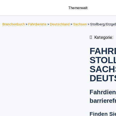
Themenwelt
Branchenbuch
>
Fahrdienste
>
Deutschland
>
Sachsen
>
Stollberg/Erzge
Kategorie:
FAHR
STOL
SACH
DEUT
Fahrdien
barrieref
Finden Sie