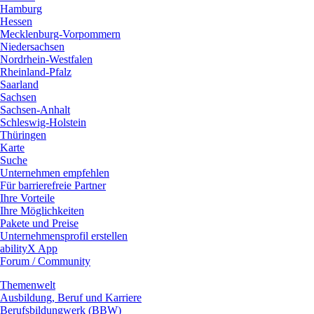
Hamburg
Hessen
Mecklenburg-Vorpommern
Niedersachsen
Nordrhein-Westfalen
Rheinland-Pfalz
Saarland
Sachsen
Sachsen-Anhalt
Schleswig-Holstein
Thüringen
Karte
Suche
Unternehmen empfehlen
Für barrierefreie Partner
Ihre Vorteile
Ihre Möglichkeiten
Pakete und Preise
Unternehmensprofil erstellen
abilityX App
Forum / Community
Themenwelt
Ausbildung, Beruf und Karriere
Berufsbildungwerk (BBW)