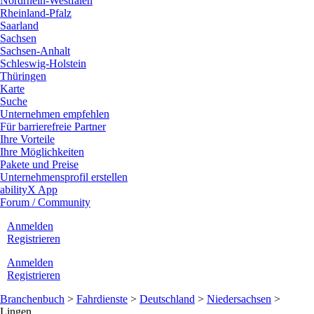
Nordrhein-Westfalen
Rheinland-Pfalz
Saarland
Sachsen
Sachsen-Anhalt
Schleswig-Holstein
Thüringen
Karte
Suche
Unternehmen empfehlen
Für barrierefreie Partner
Ihre Vorteile
Ihre Möglichkeiten
Pakete und Preise
Unternehmensprofil erstellen
abilityX App
Forum / Community
Anmelden
Registrieren
Anmelden
Registrieren
Branchenbuch
>
Fahrdienste
>
Deutschland
>
Niedersachsen
>
Lingen