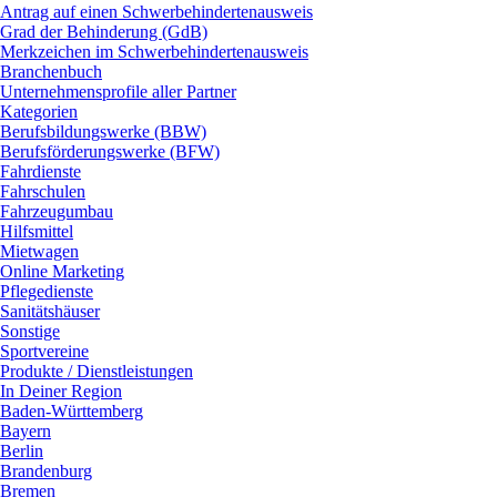
Antrag auf einen Schwerbehindertenausweis
Grad der Behinderung (GdB)
Merkzeichen im Schwerbehindertenausweis
Branchenbuch
Unternehmensprofile aller Partner
Kategorien
Berufsbildungswerke (BBW)
Berufsförderungswerke (BFW)
Fahrdienste
Fahrschulen
Fahrzeugumbau
Hilfsmittel
Mietwagen
Online Marketing
Pflegedienste
Sanitätshäuser
Sonstige
Sportvereine
Produkte / Dienstleistungen
In Deiner Region
Baden-Württemberg
Bayern
Berlin
Brandenburg
Bremen