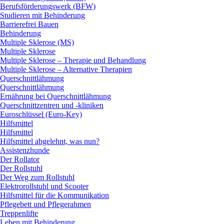
Berufsförderungswerk (BFW)
Studieren mit Behinderung
Barrierefrei Bauen
Behinderung
Multiple Sklerose (MS)
Multiple Sklerose
Multiple Sklerose – Therapie und Behandlung
Multiple Sklerose – Alternative Therapien
Querschnittlähmung
Querschnittlähmung
Ernährung bei Querschnittlähmung
Querschnittzentren und -kliniken
Euroschlüssel (Euro-Key)
Hilfsmittel
Hilfsmittel
Hilfsmittel abgelehnt, was nun?
Assistenzhunde
Der Rollator
Der Rollstuhl
Der Weg zum Rollstuhl
Elektrorollstuhl und Scooter
Hilfsmittel für die Kommunikation
Pflegebett und Pflegerahmen
Treppenlifte
Leben mit Behinderung