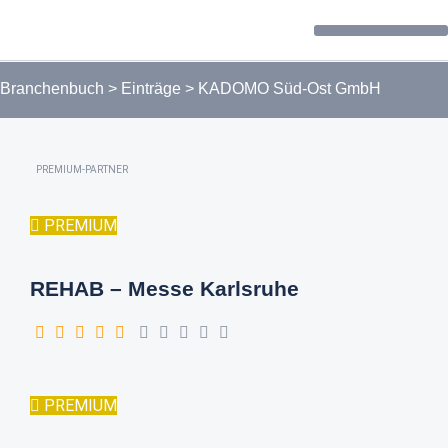
Forum / Community
Branchenbuch
>
Einträge
>
KADOMO Süd-Ost GmbH
PREMIUM-PARTNER
PREMIUM
REHAB – Messe Karlsruhe
PREMIUM