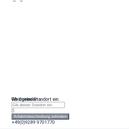
Wird geladen …
Gib deinen Standort ein.
Anfahrtsbeschreibung anfordern
+49(0)9289 9701770