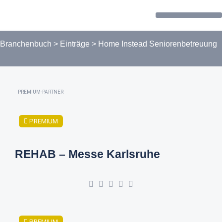
Forum / Community
Branchenbuch
>
Einträge
>
Home Instead Seniorenbetreuung
PREMIUM-PARTNER
PREMIUM
REHAB – Messe Karlsruhe
PREMIUM