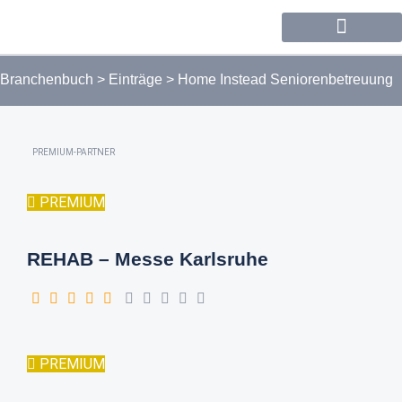
Forum / Community
Branchenbuch
>
Einträge
>
Home Instead Seniorenbetreuung
PREMIUM-PARTNER
PREMIUM
REHAB – Messe Karlsruhe
PREMIUM