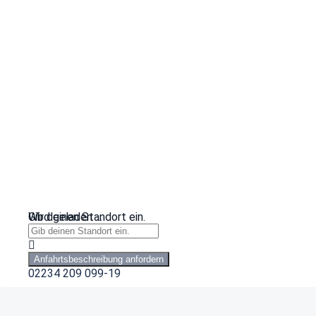
Wird geladen …
Gib deinen Standort ein.
Anfahrtsbeschreibung anfordern
02234 209 099-19