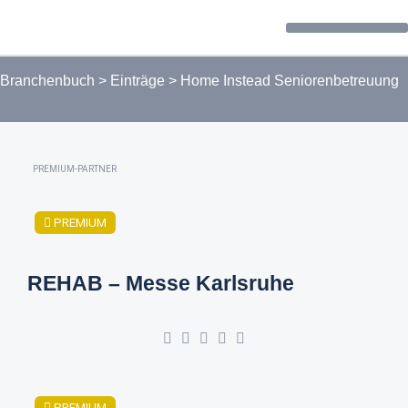
Forum / Community
Branchenbuch
>
Einträge
>
Home Instead Seniorenbetreuung
PREMIUM-PARTNER
PREMIUM
REHAB – Messe Karlsruhe
PREMIUM