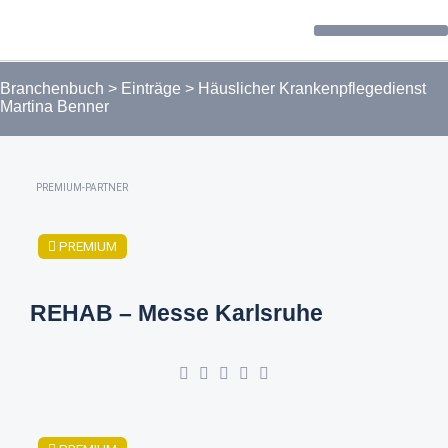
Forum / Community
Branchenbuch
>
Einträge
>
Häuslicher Krankenpflegedienst
Martina Benner
PREMIUM-PARTNER
PREMIUM
REHAB – Messe Karlsruhe