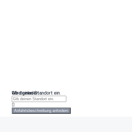
Wird geladen …
Gib deinen Standort ein.
Anfahrtsbeschreibung anfordern