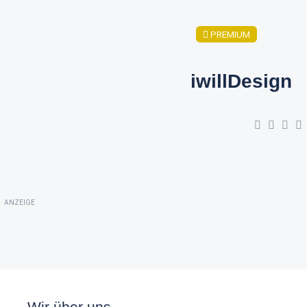
PREMIUM
iwillDesign
ANZEIGE
Wir über uns