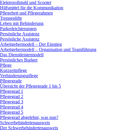
Elektrorollstuhl und Scooter
Hilfsmittel für die Kommunikation
Pflegebett und Pflegerahmen
Treppenlifte
Leben mit Behinderung
Parkerleichterungen
Persönliche Assistenz
Persönliche Assistenz
Arbeitgebermodell – Der Einstieg
Arbeitgebermodell – Organisation und Teamführung
Das Dienstleistermodell
Persönliches Budget
Pflege
Kurzzeitpflege
Verhinderungspflege
Pflegegrade
Übersicht der Pflegegrade 1 bis 5
Pflegegrad 1
Pflegegrad 2
Pflegegrad 3
Pflegegrad 4
Pflegegrad 5
Pflegegrad abgelehnt, was nun?
Schwerbehindertenausweis
Der Schwerbehindertenausweis