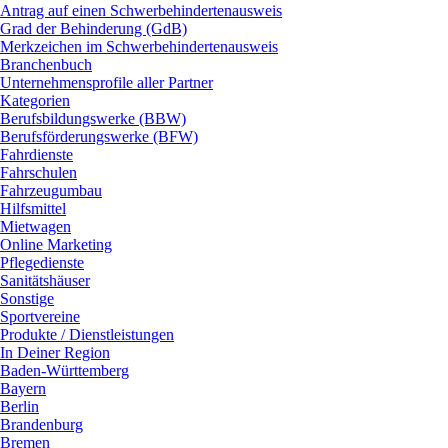
Antrag auf einen Schwerbehindertenausweis
Grad der Behinderung (GdB)
Merkzeichen im Schwerbehindertenausweis
Branchenbuch
Unternehmensprofile aller Partner
Kategorien
Berufsbildungswerke (BBW)
Berufsförderungswerke (BFW)
Fahrdienste
Fahrschulen
Fahrzeugumbau
Hilfsmittel
Mietwagen
Online Marketing
Pflegedienste
Sanitätshäuser
Sonstige
Sportvereine
Produkte / Dienstleistungen
In Deiner Region
Baden-Württemberg
Bayern
Berlin
Brandenburg
Bremen