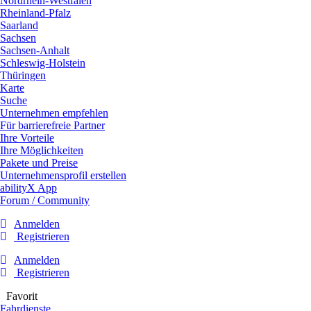
Nordrhein-Westfalen
Rheinland-Pfalz
Saarland
Sachsen
Sachsen-Anhalt
Schleswig-Holstein
Thüringen
Karte
Suche
Unternehmen empfehlen
Für barrierefreie Partner
Ihre Vorteile
Ihre Möglichkeiten
Pakete und Preise
Unternehmensprofil erstellen
abilityX App
Forum / Community
Anmelden
Registrieren
Anmelden
Registrieren
Favorit
Fahrdienste