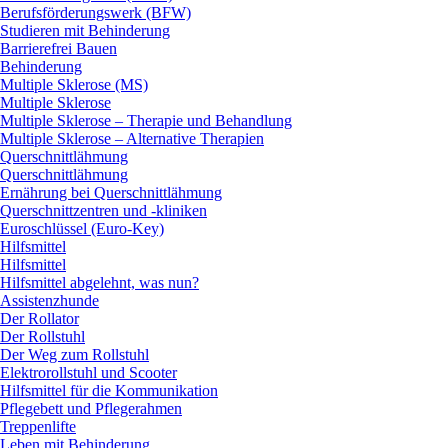
Berufsförderungswerk (BFW)
Studieren mit Behinderung
Barrierefrei Bauen
Behinderung
Multiple Sklerose (MS)
Multiple Sklerose
Multiple Sklerose – Therapie und Behandlung
Multiple Sklerose – Alternative Therapien
Querschnittlähmung
Querschnittlähmung
Ernährung bei Querschnittlähmung
Querschnittzentren und -kliniken
Euroschlüssel (Euro-Key)
Hilfsmittel
Hilfsmittel
Hilfsmittel abgelehnt, was nun?
Assistenzhunde
Der Rollator
Der Rollstuhl
Der Weg zum Rollstuhl
Elektrorollstuhl und Scooter
Hilfsmittel für die Kommunikation
Pflegebett und Pflegerahmen
Treppenlifte
Leben mit Behinderung