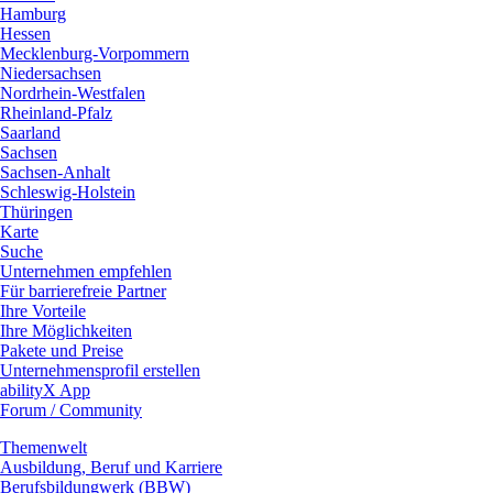
Hamburg
Hessen
Mecklenburg-Vorpommern
Niedersachsen
Nordrhein-Westfalen
Rheinland-Pfalz
Saarland
Sachsen
Sachsen-Anhalt
Schleswig-Holstein
Thüringen
Karte
Suche
Unternehmen empfehlen
Für barrierefreie Partner
Ihre Vorteile
Ihre Möglichkeiten
Pakete und Preise
Unternehmensprofil erstellen
abilityX App
Forum / Community
Themenwelt
Ausbildung, Beruf und Karriere
Berufsbildungwerk (BBW)