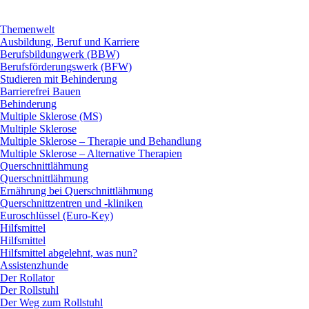
Themenwelt
Ausbildung, Beruf und Karriere
Berufsbildungwerk (BBW)
Berufsförderungswerk (BFW)
Studieren mit Behinderung
Barrierefrei Bauen
Behinderung
Multiple Sklerose (MS)
Multiple Sklerose
Multiple Sklerose – Therapie und Behandlung
Multiple Sklerose – Alternative Therapien
Querschnittlähmung
Querschnittlähmung
Ernährung bei Querschnittlähmung
Querschnittzentren und -kliniken
Euroschlüssel (Euro-Key)
Hilfsmittel
Hilfsmittel
Hilfsmittel abgelehnt, was nun?
Assistenzhunde
Der Rollator
Der Rollstuhl
Der Weg zum Rollstuhl