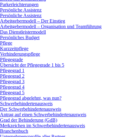
Parkerleichterungen
Persönliche Assistenz
Persönliche Assistenz
Arbeitgebermodell – Der Einstieg
Arbeitgebermodell – Organisation und Teamführung
Das Dienstleistermodell
Persönliches Budget
Pflege
Kurzzeitpflege
Verhinderungspflege
Pflegegrade
Übersicht der Pflegegrade 1 bis 5
Pflegegrad 1
Pflegegrad 2
Pflegegrad 3
Pflegegrad 4
Pflegegrad 5
Pflegegrad abgelehnt, was nun?
Schwerbehindertenausweis
Der Schwerbehindertenausweis
Antrag auf einen Schwerbehindertenausweis
Grad der Behinderung (GdB)
Merkzeichen im Schwerbehindertenausweis
Branchenbuch
Unternehmensprofile aller Partner