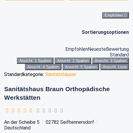
Empfohlen
Sortierungsoptionen
Empfohlen
Neueste
Bewertung
Standard
Ansicht: 1 Spalten
Ansicht: 2 Spalten
Ansicht: 3 Spalten
Ansicht: 4 Spalten
Ansicht: 5 Spalten
Ansicht: Liste
Standardkategorie:
Sanitätshäuser
Sanitätshaus Braun Orthopädische
Werkstätten
An der Scheibe 5
02782
Seifhennersdorf
Deutschland