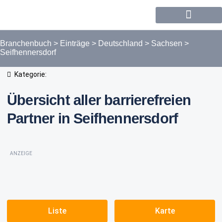
Forum / Community
Branchenbuch
>
Einträge
>
Deutschland
>
Sachsen
>
Seifhennersdorf
Kategorie:
Übersicht aller barrierefreien
Partner in Seifhennersdorf
ANZEIGE
Liste
Karte