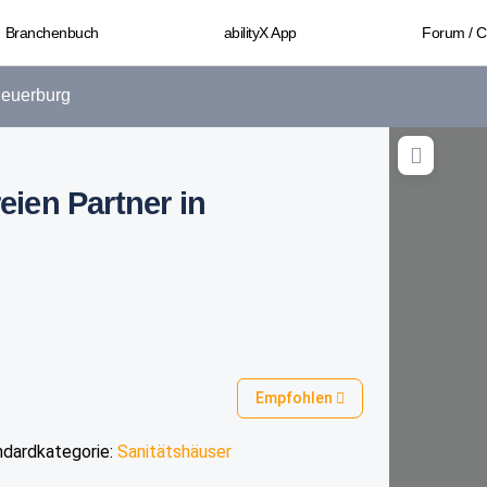
Branchenbuch
abilityX App
Forum / 
euerburg
reien Partner in
Empfohlen
ndardkategorie:
Sanitätshäuser