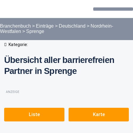
Forum / Community
Branchenbuch
>
Einträge
>
Deutschland
>
Nordrhein-
Westfalen
>
Sprenge
Kategorie:
Übersicht aller barrierefreien
Partner in Sprenge
ANZEIGE
Liste
Karte