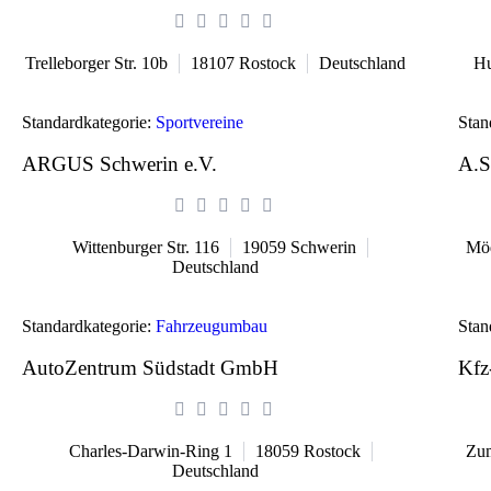
Trelleborger Str. 10b
18107
Rostock
Deutschland
Hu
Standardkategorie:
Sportvereine
Stan
ARGUS Schwerin e.V.
A.S
Wittenburger Str. 116
19059
Schwerin
Möd
Deutschland
Standardkategorie:
Fahrzeugumbau
Stan
AutoZentrum Südstadt GmbH
Kfz
Charles-Darwin-Ring 1
18059
Rostock
Zum
Deutschland