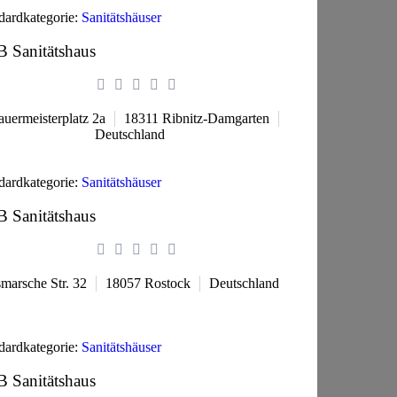
dardkategorie:
Sanitätshäuser
 Sanitätshaus
auermeisterplatz 2a
18311
Ribnitz-Damgarten
Deutschland
dardkategorie:
Sanitätshäuser
 Sanitätshaus
marsche Str. 32
18057
Rostock
Deutschland
dardkategorie:
Sanitätshäuser
 Sanitätshaus