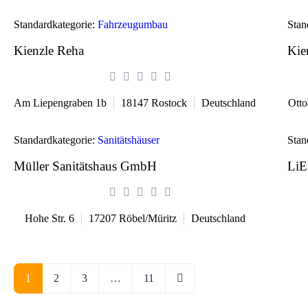
Standardkategorie:
Fahrzeugumbau
Stan
Kienzle Reha
Kie
Am Liepengraben 1b
18147
Rostock
Deutschland
Otto
Standardkategorie:
Sanitätshäuser
Stan
Müller Sanitätshaus GmbH
LiE
Hohe Str. 6
17207
Röbel/Müritz
Deutschland
Ältere Beiträge
1
2
3
…
11