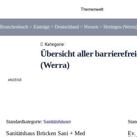
Themenwelt
Branchenbuch
>
Einträge
>
Deutschland
>
Hessen
>
Heringen (Werra
Kategorie:
Übersicht aller barrierefre
(Werra)
ANZEIGE
Standardkategorie:
Sanitätshäuser
Stan
Sanitätshaus Brücken Sani + Med
Ev.