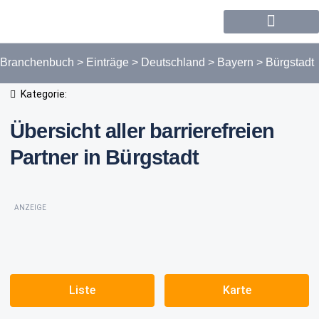
Forum / Community
Branchenbuch
>
Einträge
>
Deutschland
>
Bayern
>
Bürgstadt
Kategorie:
Übersicht aller barrierefreien
Partner in Bürgstadt
ANZEIGE
Liste
Karte