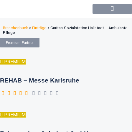
Forum / Community
Branchenbuch
>
Einträge
>
Caritas-Sozialstation Hallstadt – Ambulante
Pflege
Premium-Partner
PREMIUM
REHAB – Messe Karlsruhe
PREMIUM