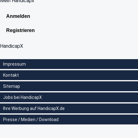
Mein Handicapx
Anmelden
Registrieren
HandicapX
Impressum
Kontakt
Sitemap
Jobs bei HandicapX
Ihre Werbung auf HandicapX.de
Presse / Medien / Download