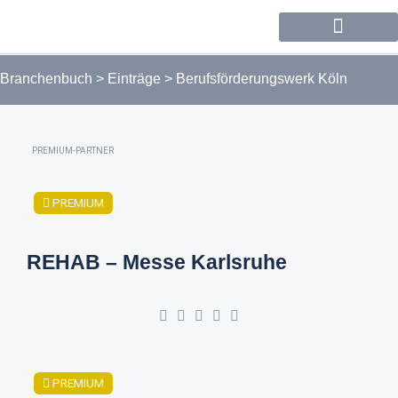
Forum / Community
Branchenbuch
>
Einträge
>
Berufsförderungswerk Köln
PREMIUM-PARTNER
PREMIUM
REHAB – Messe Karlsruhe
PREMIUM