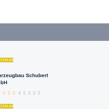
REMIUM
hrzeugbau Schubert
bH
REMIUM