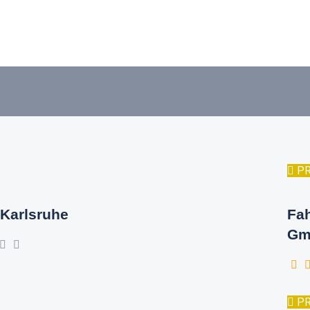
P
Karlsruhe
Fa
Gm
P