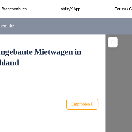
Branchenbuch
abilityX App
Forum / 
hemnitz
 umgebaute Mietwagen in
chland
Empfohlen