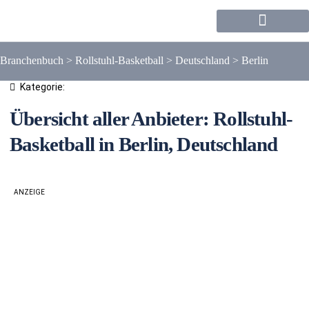
Forum / Community
Branchenbuch
>
Rollstuhl-Basketball
>
Deutschland
>
Berlin
Kategorie:
Übersicht aller Anbieter: Rollstuhl-
Basketball in Berlin, Deutschland
ANZEIGE
Liste
Karte