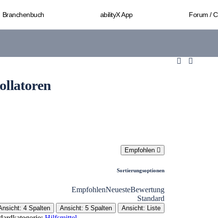
Branchenbuch
abilityX App
Forum / 
ollatoren
Empfohlen
Sortierungsoptionen
Empfohlen
Neueste
Bewertung
Standard
Ansicht: 4 Spalten
Ansicht: 5 Spalten
Ansicht: Liste
dardkategorie:
Hilfsmittel