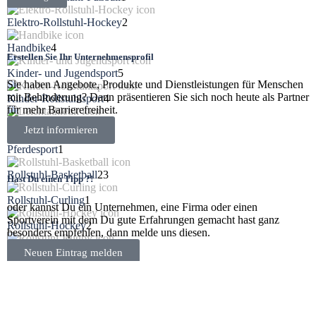
Elektro-Rollstuhl-Hockey
2
Handbike
4
Erstellen Sie Ihr Unternehmensprofil
Kinder- und Jugendsport
5
Sie haben Angebote, Produkte und Dienstleistungen für Menschen
mit Behinderung? Dann präsentieren Sie sich noch heute als Partner
Kinder-Rollstuhlsport
4
für mehr Barrierefreiheit.
Leichtathletik
3
Jetzt informieren
Pferdesport
1
Rollstuhl-Basketball
23
Hast Du einen Tipp ?!
Rollstuhl-Curling
1
oder kannst Du ein Unternehmen, eine Firma oder einen
Sportverein mit dem Du gute Erfahrungen gemacht hast ganz
Rollstuhl-Hockey
2
besonders empfehlen, dann melde uns diesen.
Rollstuhl-Rugby
3
Neuen Eintrag melden
Rollstuhl-Tanz
5
Rollstuhl-Tennis
4