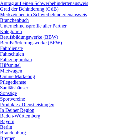
Antrag auf einen Schwerbehindertenausweis
Grad der Behinderung (GdB)
Merkzeichen im Schwerbehindertenausweis
Branchenbuch
Unternehmensprofile aller Partner
Kategorien
Berufsbildungswerke (BBW)
Berufsförderungswerke (BFW)
Fahrdienste
Fahrschulen
Fahrzeugumbau
Hilfsmittel
Mietwagen
Online Marketing
Pflegedienste
Sanitätshäuser
Sonstige
Sportvereine
Produkte / Dienstleistungen
In Deiner Region
Baden-Württemberg
Bayern
Berlin
Brandenburg
Bremen