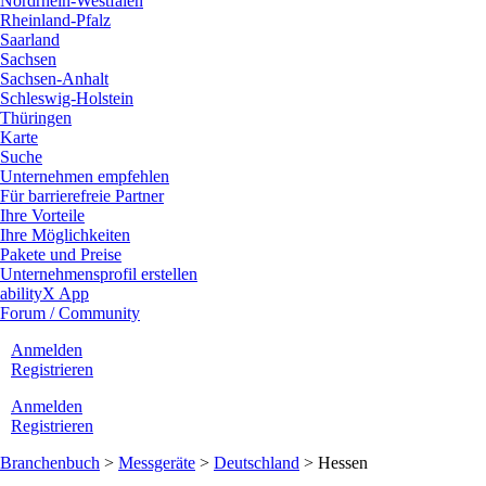
Nordrhein-Westfalen
Rheinland-Pfalz
Saarland
Sachsen
Sachsen-Anhalt
Schleswig-Holstein
Thüringen
Karte
Suche
Unternehmen empfehlen
Für barrierefreie Partner
Ihre Vorteile
Ihre Möglichkeiten
Pakete und Preise
Unternehmensprofil erstellen
abilityX App
Forum / Community
Anmelden
Registrieren
Anmelden
Registrieren
Branchenbuch
>
Messgeräte
>
Deutschland
>
Hessen