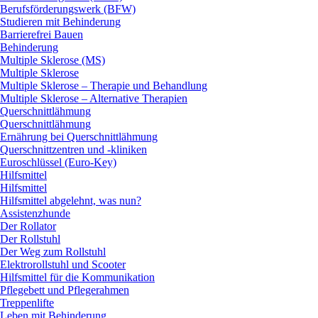
Berufsförderungswerk (BFW)
Studieren mit Behinderung
Barrierefrei Bauen
Behinderung
Multiple Sklerose (MS)
Multiple Sklerose
Multiple Sklerose – Therapie und Behandlung
Multiple Sklerose – Alternative Therapien
Querschnittlähmung
Querschnittlähmung
Ernährung bei Querschnittlähmung
Querschnittzentren und -kliniken
Euroschlüssel (Euro-Key)
Hilfsmittel
Hilfsmittel
Hilfsmittel abgelehnt, was nun?
Assistenzhunde
Der Rollator
Der Rollstuhl
Der Weg zum Rollstuhl
Elektrorollstuhl und Scooter
Hilfsmittel für die Kommunikation
Pflegebett und Pflegerahmen
Treppenlifte
Leben mit Behinderung