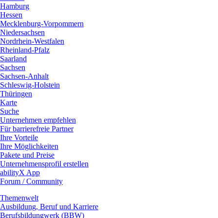
Hamburg
Hessen
Mecklenburg-Vorpommern
Niedersachsen
Nordrhein-Westfalen
Rheinland-Pfalz
Saarland
Sachsen
Sachsen-Anhalt
Schleswig-Holstein
Thüringen
Karte
Suche
Unternehmen empfehlen
Für barrierefreie Partner
Ihre Vorteile
Ihre Möglichkeiten
Pakete und Preise
Unternehmensprofil erstellen
abilityX App
Forum / Community
Themenwelt
Ausbildung, Beruf und Karriere
Berufsbildungwerk (BBW)