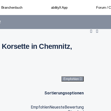
Branchenbuch
abilityX App
Forum / 
z
: Korsette in Chemnitz,
Empfohlen
Sortierungsoptionen
Empfohlen
Neueste
Bewertung