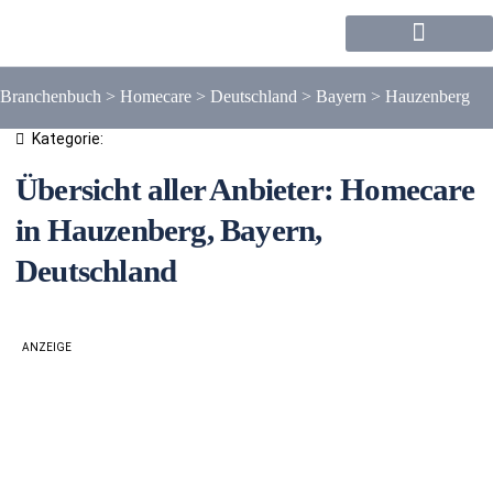
Forum / Community
Branchenbuch
>
Homecare
>
Deutschland
>
Bayern
>
Hauzenberg
Kategorie:
Übersicht aller Anbieter: Homecare
in Hauzenberg, Bayern,
Deutschland
ANZEIGE
Liste
Karte