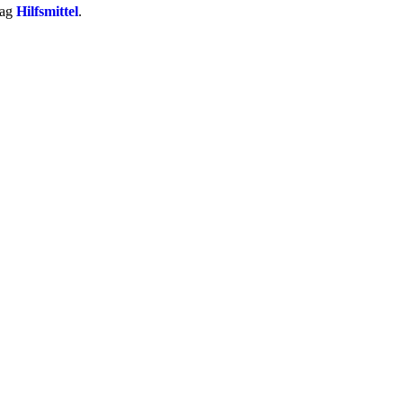
rag
Hilfsmittel
.