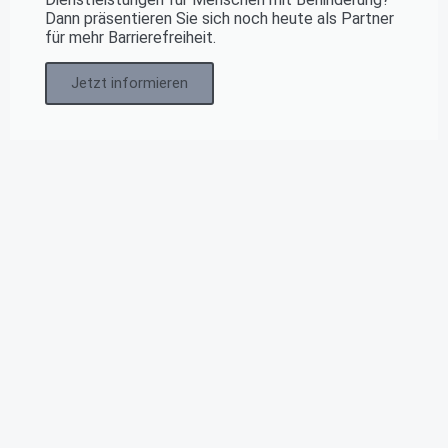
Dann präsentieren Sie sich noch heute als Partner
für mehr Barrierefreiheit.
Jetzt informieren
Hast Du einen Tipp ?!
oder kannst Du ein Unternehmen, eine Firma oder