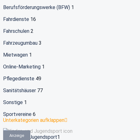
Berufsförderungswerke (BFW)
1
Fahrdienste
16
Fahrschulen
2
Fahrzeugumbau
3
Mietwagen
1
Online-Marketing
1
Pflegedienste
49
Sanitätshäuser
77
Sonstige
1
Sportvereine
6
Unterkategorien aufklappen
Anzeige
Kinder- und Jugendsport
1