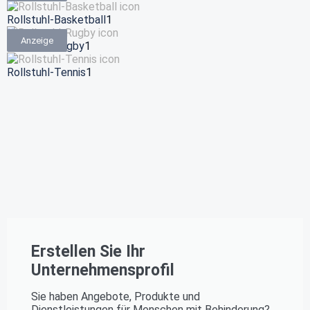
Rollstuhl-Basketball
1
Anzeige
Rollstuhl-Rugby
1
Rollstuhl-Tennis
1
Erstellen Sie Ihr
Unternehmensprofil
Sie haben Angebote, Produkte und
Dienstleistungen für Menschen mit Behinderung?