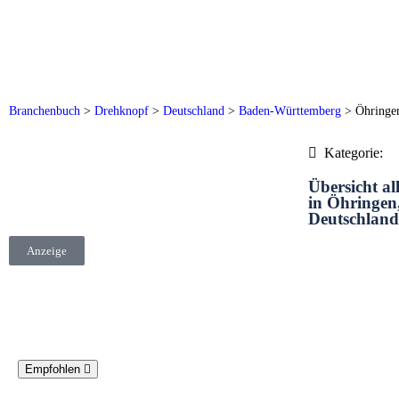
Branchenbuch
>
Drehknopf
>
Deutschland
>
Baden-Württemberg
>
Öhringe
Kategorie:
Übersicht al
in Öhringen
Deutschland
Anzeige
Empfohlen