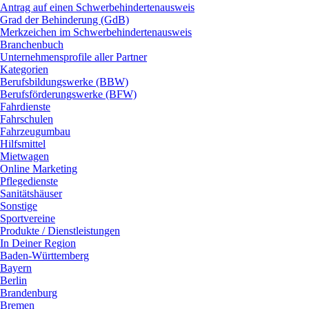
Antrag auf einen Schwerbehindertenausweis
Grad der Behinderung (GdB)
Merkzeichen im Schwerbehindertenausweis
Branchenbuch
Unternehmensprofile aller Partner
Kategorien
Berufsbildungswerke (BBW)
Berufsförderungswerke (BFW)
Fahrdienste
Fahrschulen
Fahrzeugumbau
Hilfsmittel
Mietwagen
Online Marketing
Pflegedienste
Sanitätshäuser
Sonstige
Sportvereine
Produkte / Dienstleistungen
In Deiner Region
Baden-Württemberg
Bayern
Berlin
Brandenburg
Bremen