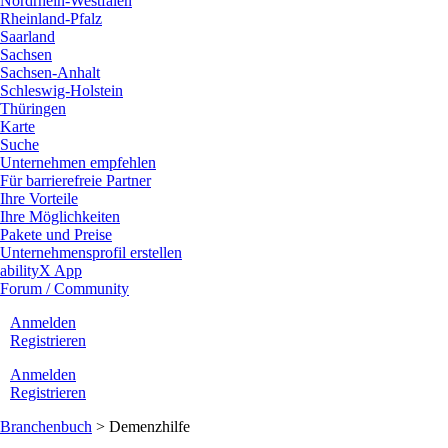
Nordrhein-Westfalen
Rheinland-Pfalz
Saarland
Sachsen
Sachsen-Anhalt
Schleswig-Holstein
Thüringen
Karte
Suche
Unternehmen empfehlen
Für barrierefreie Partner
Ihre Vorteile
Ihre Möglichkeiten
Pakete und Preise
Unternehmensprofil erstellen
abilityX App
Forum / Community
Anmelden
Registrieren
Anmelden
Registrieren
Branchenbuch
>
Demenzhilfe