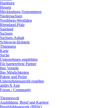
Hamburg
Hessen
Mecklenburg-Vorpommern
Niedersachsen
Nordrhein-Westfalen
Rheinland-Pfalz
Saarland
Sachsen
Sachsen-Anhalt
Schleswig-Holstein
Thüringen
Karte
Suche
Unternehmen empfehlen
Für barrierefreie Partner
Ihre Vorteile
Ihre Möglichkeiten
Pakete und Preise
Unternehmensprofil erstellen
abilityX App
Forum / Community
Themenwelt
Ausbildung, Beruf und Karriere
Berufsbildungwerk (BBW)