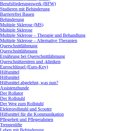
Berufsförderungswerk (BFW)
Studieren mit Behinderung
Barrierefrei Bauen
Behinderung
Multiple Sklerose (MS)
Multiple Sklerose
Multiple Sklerose – Therapie und Behandlung
Multiple Sklerose – Alternative Therapien
Querschnittlähmung
Querschnittlähmung
Ernährung bei Querschnittlähmung
Querschnittzentren und -kliniken
Euroschlüssel (Euro-Key)
Hilfsmittel
Hilfsmittel
Hilfsmittel abgelehnt, was nun?
Assistenzhunde
Der Rollator
Der Rollstuhl
Der Weg zum Rollstuhl
Elektrorollstuhl und Scooter
Hilfsmittel für die Kommunikation
Pflegebett und Pflegerahmen
Treppenlifte
Leben mit Behinderung