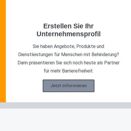
Rollstuhl-Hockey
2
Rollstuhl-Rugby
3
Rollstuhl-Tanz
5
Erstellen Sie Ihr
Unternehmensprofil
Rollstuhl-Tennis
4
Rollstuhl-Tischtennis
5
Sie haben Angebote, Produkte und
Dienstleistungen für Menschen mit Behinderung?
Dann präsentieren Sie sich noch heute als Partner
für mehr Barrierefreiheit.
Jetzt informieren