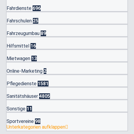
Fahrdienste
696
Fahrschulen
25
Fahrzeugumbau
89
Hilfsmittel
16
Mietwagen
13
Online-Marketing
2
Pflegedienste
1581
Sanitätshäuser
4805
Sonstige
11
Sportvereine
98
Unterkategorien aufklappen