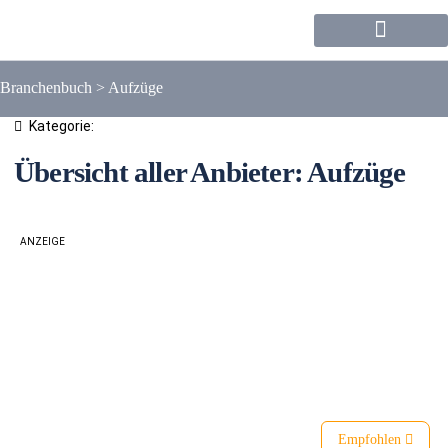
Forum / Community
Branchenbuch
>
Aufzüge
Kategorie:
Übersicht aller Anbieter: Aufzüge
ANZEIGE
Liste
Karte
Empfohlen