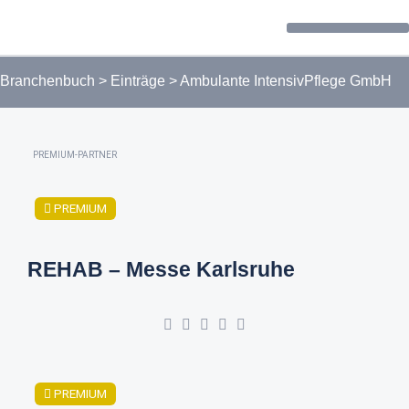
Forum / Community
Branchenbuch
>
Einträge
>
Ambulante IntensivPflege GmbH
PREMIUM-PARTNER
PREMIUM
REHAB – Messe Karlsruhe
PREMIUM