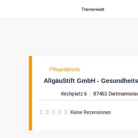
Themenwelt
Favorit
Pflegedienste
AllgäuStift GmbH - Gesundheits
Kirchplatz 6
87463
Dietmannsrie
Keine Rezensionen