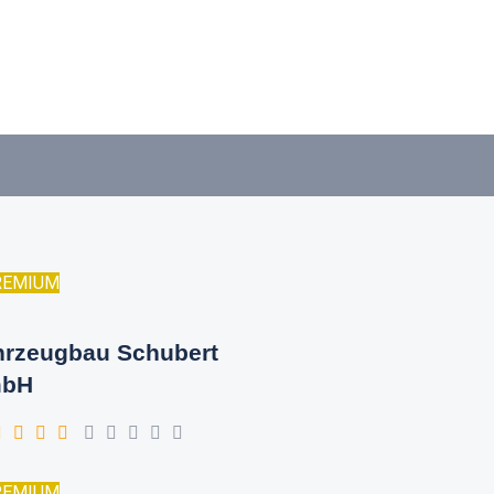
REMIUM
hrzeugbau Schubert
bH
REMIUM