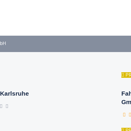
mbH
P
Karlsruhe
Fa
Gm
P