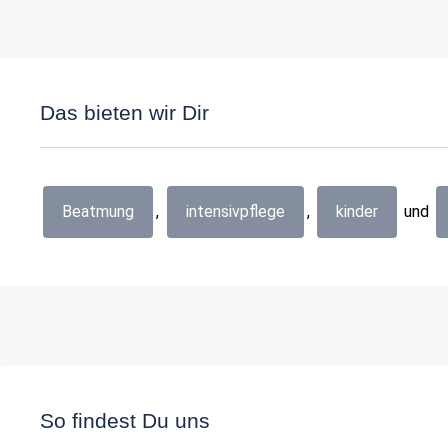
Das bieten wir Dir
Beatmung
,
intensivpflege
,
kinder
und
So findest Du uns