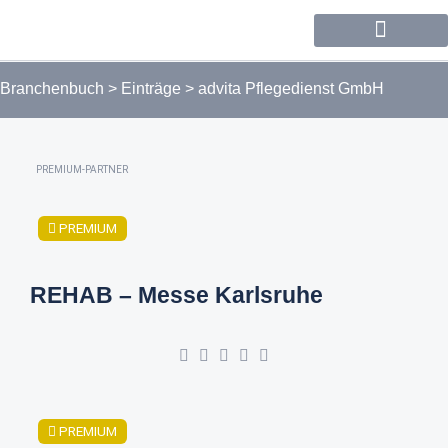
Forum / Community
Branchenbuch
>
Einträge
>
advita Pflegedienst GmbH
PREMIUM-PARTNER
PREMIUM
REHAB – Messe Karlsruhe
PREMIUM