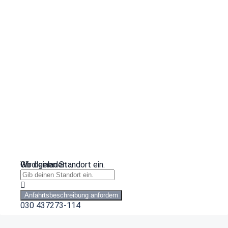
Wird geladen …
Gib deinen Standort ein.
Anfahrtsbeschreibung anfordern
030 437273-114