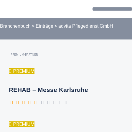
Forum / Community
Branchenbuch
>
Einträge
>
advita Pflegedienst GmbH
PREMIUM-PARTNER
PREMIUM
REHAB – Messe Karlsruhe
PREMIUM