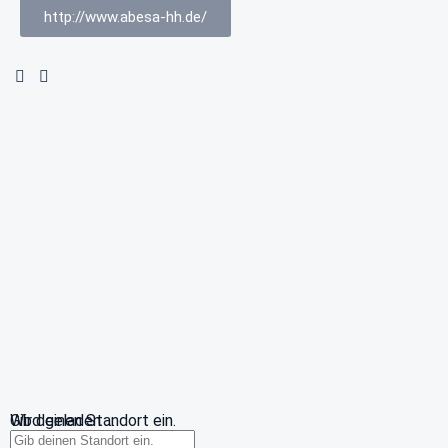
http://www.abesa-hh.de/
Wird geladen …
Gib deinen Standort ein.