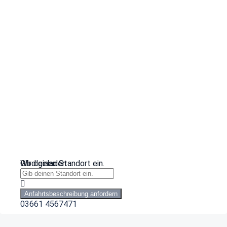
Wird geladen …
Gib deinen Standort ein.
Anfahrtsbeschreibung anfordern
03661 4567471