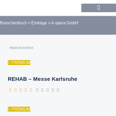
Forum / Community
Branchenbuch
>
Einträge
>
A-spera GmbH
PREMIUM-PARTNER
PREMIUM
REHAB – Messe Karlsruhe
PREMIUM