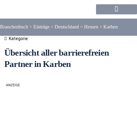
Forum / Community
Branchenbuch
>
Einträge
>
Deutschland
>
Hessen
>
Karben
Kategorie:
Übersicht aller barrierefreien
Partner in Karben
ANZEIGE
Liste
Karte